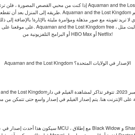
إذا كنت من محبي القصص المصورة ، فلن ترغب في تفويت هذا! القصة تتبع om
طريقه إلى المنزل بعد أن تقطعت به السبل على كوكب غريب. dom
أو البرامج التلفزيونية من HBO Max أو Netflix!
Aquaman and the Lost Kingdom الإصدار في الولايات المتحدة؟
سيكون هذا أحدث إصدار في عام كان مليئًا بالازدحام لأفلام U