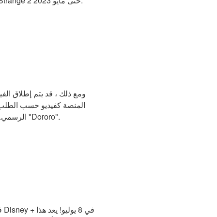
Lost Kingdom قبل ذلك. سيكون آخر فيلم من أفلام Marvel لفترة أيضًا ، مع عدم إصدار Doctor Strange 2 حتى مايو 2023.
المنصة كفيديو حسب الطلب ف
Amazon Prime الرسمي. يمكن للمشاهدين الذين يبحثون عن شيء مشابه مشاهدة العرض الأصلي "Dororo".