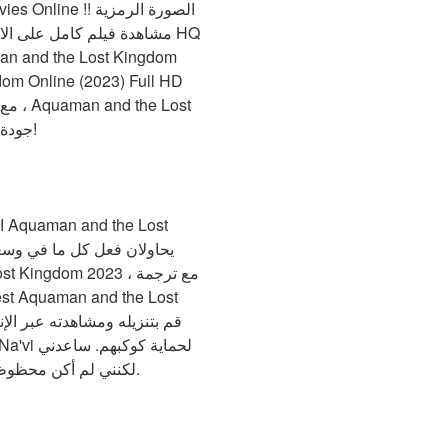
Kingdom (2023) 720p ، 1080p ، BrRip ، DVDRip ، جودة عالية. ينصح به بشده!
في العثور على روابط تنزيل الملفات المباشرة: نعم ، لقد حاولت البحث على Google ، لكنني لم أكن محظوظًا جدًا.