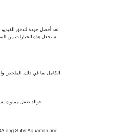
تعد أفضل جودة لتدفق الفيديو ع
فيما يلي معلومات حول فيلم Aquaman and the Lost Kingdom (2023) ا
والد طفل مملوك يسعى للحصول على مساعدة كريس ماكنيل ، الذي نجت ابنته ريغان من حيازة مماثلة في 1970s.