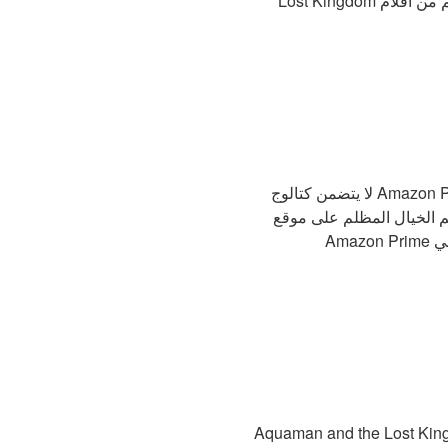
لا يتضمن كتالوج Amazon Prime الحالي "Aquaman and the Lost Kingdom". ومع ذلك ، قد يتم إطلاق الفيلم في النهاية على
م الخيال المظلم على موقع
Aquama ، أحدث إصدار في Aquaman and the Lost Kingdom ، قادم إلى Disney + في 8 يوليو! يعد هذا