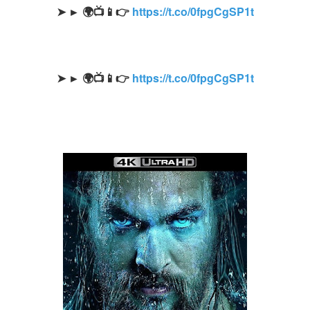
➤ ► 🌍📺📱👉
https://t.co/0fpgCgSP1t
➤ ► 🌍📺📱👉
https://t.co/0fpgCgSP1t