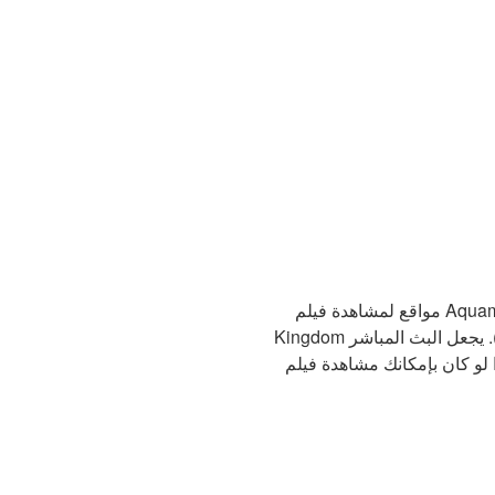
مواقع لمشاهدة فيلم Aquaman and the Lost Kingdom الكامل باللغة العربية مجانًا: تتيح لك مشاهدة Aquaman and the Lost
Kingdom في المنزل زيادة راحتك مع زيادة الترفيه إلى أقصى حد (وتمنحك الوصول إلى وجباتك الخفيفة المفضلة). يجعل البث المباشر
ة فيلم Aquaman and the Lost Kingdom