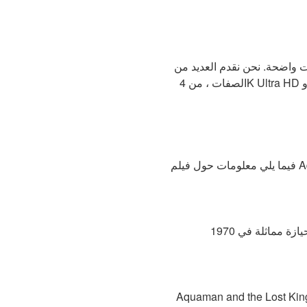
وت واضحة. نحن نقدم العديد من
الصفات ، من 4K Ultra HD و HD 1080p و HD 720p و HD 420p وأخيراً نقدم أيضًا جودة Mp4. ستجعل هذه الخيارات من السهل
 مشاهدة فيلم كامل على الانترنت مجانا HQ DvdRip-USA eng Subs Aquaman and